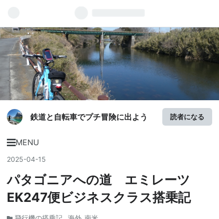
鉄道と自転車でプチ冒険に出よう
読者になる
MENU
2025
-
04
-
15
パタゴニアへの道 エミレーツ
EK247便ビジネスクラス搭乗記
飛行機の搭乗記
海外_南米